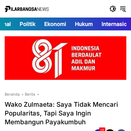
Langsung
ke
konten
onal
Politik
Ekonomi
Hukum
Internasion
Beranda
Berita
Wako Zulmaeta: Saya Tidak Mencari
Popularitas, Tapi Saya Ingin
Membangun Payakumbuh
198