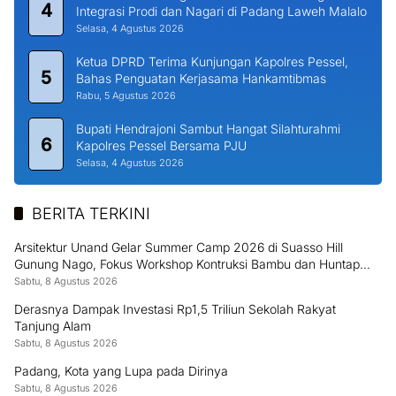
4
Integrasi Prodi dan Nagari di Padang Laweh Malalo
Selasa, 4 Agustus 2026
Ketua DPRD Terima Kunjungan Kapolres Pessel,
5
Bahas Penguatan Kerjasama Hankamtibmas
Rabu, 5 Agustus 2026
Bupati Hendrajoni Sambut Hangat Silahturahmi
6
Kapolres Pessel Bersama PJU
Selasa, 4 Agustus 2026
BERITA TERKINI
Arsitektur Unand Gelar Summer Camp 2026 di Suasso Hill
Gunung Nago, Fokus Workshop Kontruksi Bambu dan Huntap
Kayu
Sabtu, 8 Agustus 2026
Derasnya Dampak Investasi Rp1,5 Triliun Sekolah Rakyat
Tanjung Alam
Sabtu, 8 Agustus 2026
Padang, Kota yang Lupa pada Dirinya
Sabtu, 8 Agustus 2026