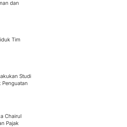
aman dan
ciduk Tim
Lakukan Studi
uk Penguatan
a Chairul
an Pajak