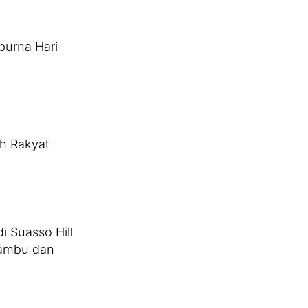
purna Hari
ah Rakyat
 Suasso Hill
Bambu dan