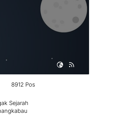
8912 Pos
ak Sejarah
inangkabau