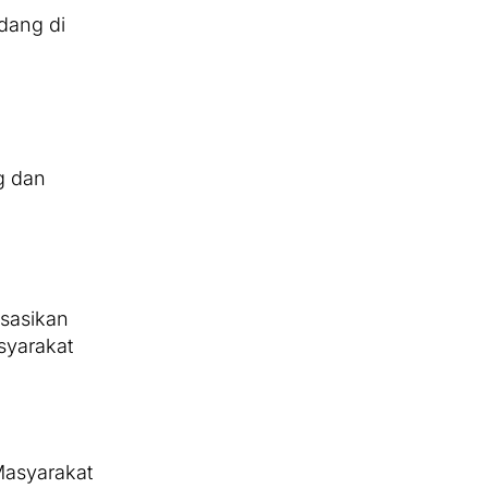
dang di
g dan
isasikan
yarakat
Masyarakat