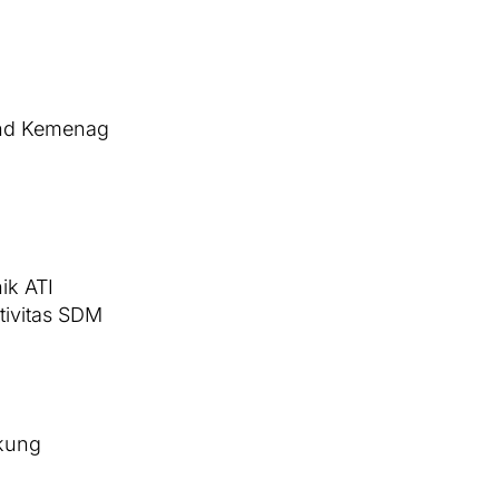
nd Kemenag
ik ATI
tivitas SDM
ukung