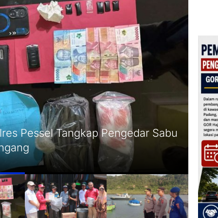
lres Pessel Tangkap Pengedar Sabu
480 
angang
Masy
Rabu, 5