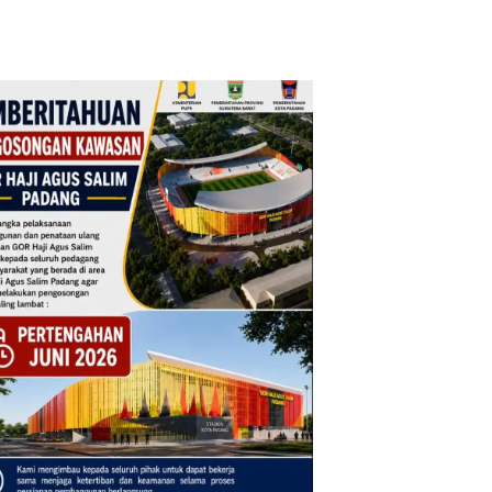
Voucher Shelter Tools KIT dari DFAT Austral
arakat Kabupaten Solok.
 Agustus 2026