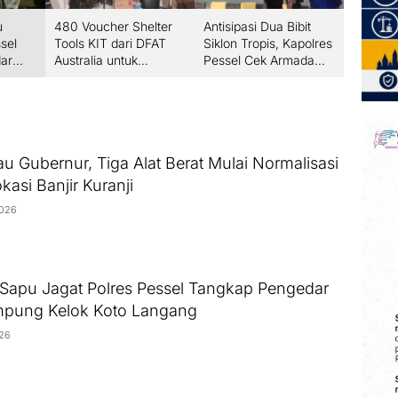
u
480 Voucher Shelter
Antisipasi Dua Bibit
sel
Tools KIT dari DFAT
Siklon Tropis, Kapolres
ar
Australia untuk
Pessel Cek Armada
g
Masyarakat
Satpolairud
ang
Kabupaten Solok.
au Gubernur, Tiga Alat Berat Mulai Normalisasi
kasi Banjir Kuranji
2026
Sapu Jagat Polres Pessel Tangkap Pengedar
mpung Kelok Koto Langang
026