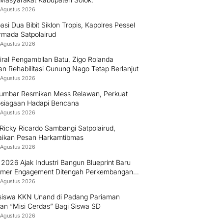
 Agustus 2026
pasi Dua Bibit Siklon Tropis, Kapolres Pessel
rmada Satpolairud
 Agustus 2026
iral Pengambilan Batu, Zigo Rolanda
an Rehabilitasi Gunung Nago Tetap Berlanjut
 Agustus 2026
umbar Resmikan Mess Relawan, Perkuat
psiagaan Hadapi Bencana
 Agustus 2026
Ricky Ricardo Sambangi Satpolairud,
ikan Pesan Harkamtibmas
 Agustus 2026
026 Ajak Industri Bangun Blueprint Baru
mer Engagement Ditengah Perkembangan
logi dan Perubahan Perilaku Konsumen
 Agustus 2026
iswa KKN Unand di Padang Pariaman
an “Misi Cerdas” Bagi Siswa SD
 Agustus 2026