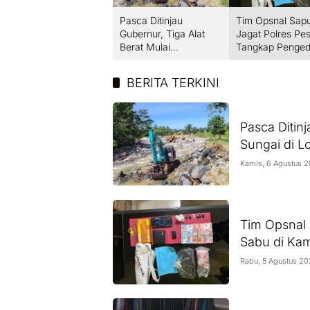
Pasca Ditinjau
Tim Opsnal Sap
Gubernur, Tiga Alat
Jagat Polres Pes
Berat Mulai
Tangkap Penged
Normalisasi Sungai di
Sabu di Kampun
Lokasi Banjir Kuranji
Kelok Koto Lang
BERITA TERKINI
Pasca Ditinj
Sungai di Lo
Kamis, 6 Agustus 
Tim Opsnal 
Sabu di Ka
Rabu, 5 Agustus 2