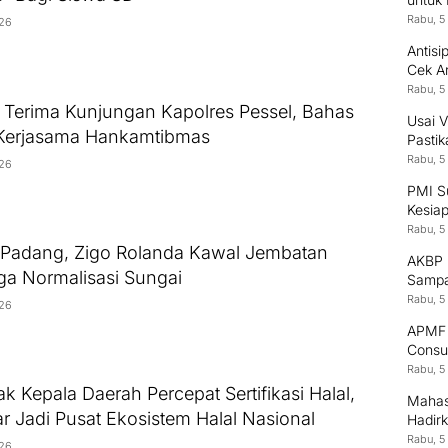
Rabu, 5
026
Antisi
Cek A
Rabu, 5
Terima Kunjungan Kapolres Pessel, Bahas
Usai V
Kerjasama Hankamtibmas
Pastik
Rabu, 5
026
PMI S
Kesia
Rabu, 5
 Padang, Zigo Rolanda Kawal Jembatan
AKBP 
ga Normalisasi Sungai
Sampa
Rabu, 5
026
APMF 2
Consu
Tekno
Rabu, 5
k Kepala Daerah Percepat Sertifikasi Halal,
Mahas
r Jadi Pusat Ekosistem Halal Nasional
Hadirk
Rabu, 5
026