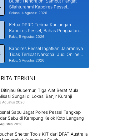
Bupati Hendrajoni Sambut Hangat
4
Silahturahmi Kapolres Pessel
Bersama PJU
Selasa, 4 Agustus 2026
Ketua DPRD Terima Kunjungan
5
Kapolres Pessel, Bahas Penguatan
Kerjasama Hankamtibmas
Rabu, 5 Agustus 2026
Kapolres Pessel Ingatkan Jajarannya
6
Tidak Terlibat Narkoba, Judi Online
dan KDRT
Rabu, 5 Agustus 2026
RITA TERKINI
Ditinjau Gubernur, Tiga Alat Berat Mulai
isasi Sungai di Lokasi Banjir Kuranji
6 Agustus 2026
psnal Sapu Jagat Polres Pessel Tangkap
dar Sabu di Kampung Kelok Koto Langang
 Agustus 2026
ucher Shelter Tools KIT dari DFAT Australia
 Masyarakat Kabupaten Solok.