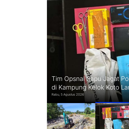
ormalisasi
Tim Opsnal Sapu Jagat Po
di Kampung Kelok Koto L
Rabu, 5 Agustus 2026