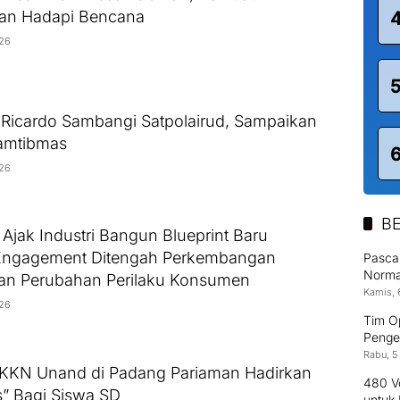
aan Hadapi Bencana
026
Ricardo Sambangi Satpolairud, Sampaikan
amtibmas
026
BE
jak Industri Bangun Blueprint Baru
ngagement Ditengah Perkembangan
Pasca 
Normal
dan Perubahan Perilaku Konsumen
Kamis, 
026
Tim O
Penge
Rabu, 5
KKN Unand di Padang Pariaman Hadirkan
480 Vo
s” Bagi Siswa SD
untuk