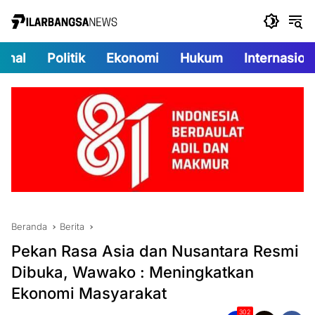
Langsung
ke
konten
onal
Politik
Ekonomi
Hukum
Internasion
Beranda
Berita
Pekan Rasa Asia dan Nusantara Resmi
Dibuka, Wawako : Meningkatkan
Ekonomi Masyarakat
302