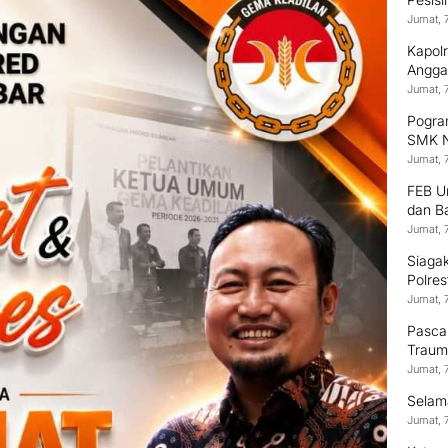
Jumat, 
Kapol
Anggaw
Jumat, 
Pogram
SMK N
Jumat, 
FEB U
dan B
Jumat, 
Siagak
Polre
Jumat, 
Pasca
Trauma
Jumat, 
‎Selam
Jumat, 