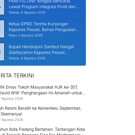
PKM FIS UNP Mitigasi Bencana
4
Lewat Program Integrasi Prodi dan
Nagari di Padang Laweh Malalo
Selasa, 4 Agustus 2026
Ketua DPRD Terima Kunjungan
5
Kapolres Pessel, Bahas Penguatan
Kerjasama Hankamtibmas
Rabu, 5 Agustus 2026
Bupati Hendrajoni Sambut Hangat
6
Silahturahmi Kapolres Pessel
Bersama PJU
Selasa, 4 Agustus 2026
RITA TERKINI
PIN Emas Tokoh Masyarakat HJK ke-357,
 David WW: Penghargaan Ini Amanah untuk
 Mengabdi kepada Warga Padang
7 Agustus 2026
h Resmi Beralih ke Kemenkeu September,
i Skemanya!
7 Agustus 2026
ahun Kota Padang Bertahan: Tantangan Kota
r di Tengah Bencana Dan Era Modernisasi