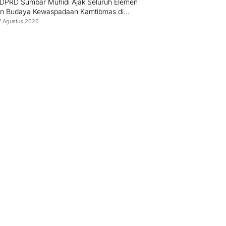
 DPRD Sumbar Muhidi Ajak Seluruh Elemen
n Budaya Kewaspadaan Kamtibmas di
ungan Masyarakat
7 Agustus 2026