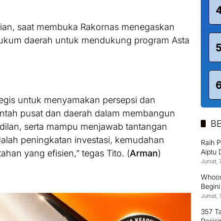
avian, saat membuka Rakornas menegaskan
hukum daerah untuk mendukung program Asta
ategis untuk menyamakan persepsi dan
rintah pusat dan daerah dalam membangun
BE
adilan, serta mampu menjawab tantangan
adalah peningkatan investasi, kemudahan
Raih 
Aiptu
ahan yang efisien,” tegas Tito. (
Arman
)
Terus
Jumat, 
Whoos
Begin
Jumat, 
357 T
Pesisi