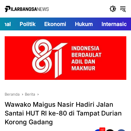
Langsung
ke
konten
onal
Politik
Ekonomi
Hukum
Internasion
Beranda
Berita
Wawako Maigus Nasir Hadiri Jalan
Santai HUT RI ke-80 di Tampat Durian
Korong Gadang
197