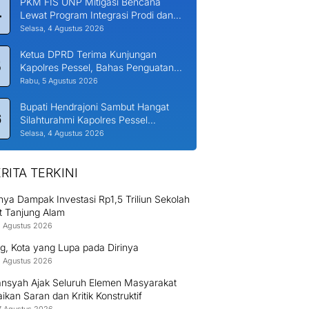
PKM FIS UNP Mitigasi Bencana
4
Lewat Program Integrasi Prodi dan
Nagari di Padang Laweh Malalo
Selasa, 4 Agustus 2026
Ketua DPRD Terima Kunjungan
5
Kapolres Pessel, Bahas Penguatan
Kerjasama Hankamtibmas
Rabu, 5 Agustus 2026
Bupati Hendrajoni Sambut Hangat
6
Silahturahmi Kapolres Pessel
Bersama PJU
Selasa, 4 Agustus 2026
RITA TERKINI
ya Dampak Investasi Rp1,5 Triliun Sekolah
t Tanjung Alam
8 Agustus 2026
g, Kota yang Lupa pada Dirinya
8 Agustus 2026
nsyah Ajak Seluruh Elemen Masyarakat
kan Saran dan Kritik Konstruktif