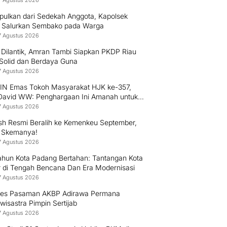
7 Agustus 2026
pulkan dari Sedekah Anggota, Kapolsek
 Salurkan Sembako pada Warga
7 Agustus 2026
 Dilantik, Amran Tambi Siapkan PKDP Riau
 Solid dan Berdaya Guna
7 Agustus 2026
PIN Emas Tokoh Masyarakat HJK ke-357,
 David WW: Penghargaan Ini Amanah untuk
 Mengabdi kepada Warga Padang
7 Agustus 2026
h Resmi Beralih ke Kemenkeu September,
i Skemanya!
7 Agustus 2026
ahun Kota Padang Bertahan: Tantangan Kota
r di Tengah Bencana Dan Era Modernisasi
7 Agustus 2026
res Pasaman AKBP Adirawa Permana
isastra Pimpin Sertijab
7 Agustus 2026