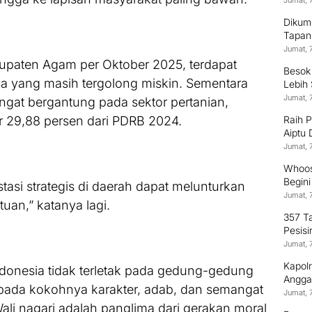
Jumat, 
Dikum
Tapan
Jumat, 
upaten Agam per Oktober 2025, terdapat
Besok
ga yang masih tergolong miskin. Sementara
Lebih
Jumat, 
ngat bergantung pada sektor pertanian,
r 29,88 persen dari PDRB 2024.
Raih 
Aiptu
Terus
Jumat, 
Whoos
Begin
asi strategis di daerah dapat melunturkan
Jumat, 
uan,” katanya lagi.
357 T
Pesisi
Jumat, 
Kapol
ndonesia tidak terletak pada gedung-gedung
Anggaw
pi pada kokohnya karakter, adab, dan semangat
Jumat, 
Wali nagari adalah panglima dari gerakan moral