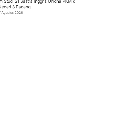
 Studi S1 Sastra Inggris Unidha PKM di
egeri 3 Padang
7 Agustus 2026