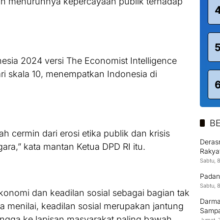
dan menurunnya kepercayaan publik terhadap
nesia 2024 versi The Economist Intelligence
ari skala 10, menempatkan Indonesia di
BE
h cermin dari erosi etika publik dan krisis
Derasn
gara,” kata mantan Ketua DPD RI itu.
Rakya
Sabtu, 
Padan
Sabtu, 
konomi dan keadilan sosial sebagai bagian tak
Darma
Ia menilai, keadilan sosial merupakan jantung
Sampai
ingga ke lapisan masyarakat paling bawah.