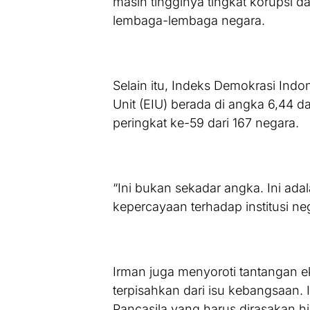
masih tingginya tingkat korupsi 
lembaga-lembaga negara.
Selain itu, Indeks Demokrasi Indo
Unit (EIU) berada di angka 6,44 d
peringkat ke-59 dari 167 negara.
“Ini bukan sekadar angka. Ini adala
kepercayaan terhadap institusi ne
Irman juga menyoroti tantangan e
terpisahkan dari isu kebangsaan. 
Pancasila yang harus dirasakan h