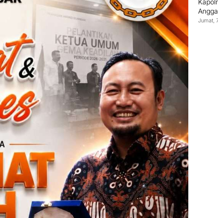
Kapol
Anggaw
Jumat, 