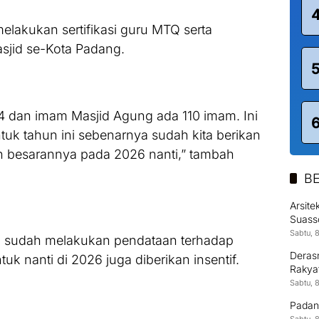
melakukan sertifikasi guru MTQ serta
sjid se-Kota Padang.
4 dan imam Masjid Agung ada 110 imam. Ini
ntuk tahun ini sebenarnya sudah kita berikan
kan besarannya pada 2026 nanti,” tambah
BE
Arsit
Suass
Kontr
Sabtu, 
juga sudah melakukan pendataan terhadap
Derasn
k nanti di 2026 juga diberikan insentif.
Rakya
Sabtu, 
Padan