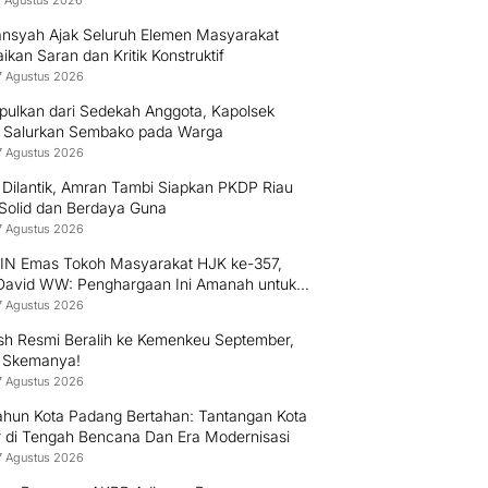
8 Agustus 2026
nsyah Ajak Seluruh Elemen Masyarakat
kan Saran dan Kritik Konstruktif
7 Agustus 2026
pulkan dari Sedekah Anggota, Kapolsek
 Salurkan Sembako pada Warga
7 Agustus 2026
 Dilantik, Amran Tambi Siapkan PKDP Riau
 Solid dan Berdaya Guna
7 Agustus 2026
PIN Emas Tokoh Masyarakat HJK ke-357,
 David WW: Penghargaan Ini Amanah untuk
 Mengabdi kepada Warga Padang
7 Agustus 2026
h Resmi Beralih ke Kemenkeu September,
i Skemanya!
7 Agustus 2026
ahun Kota Padang Bertahan: Tantangan Kota
r di Tengah Bencana Dan Era Modernisasi
7 Agustus 2026