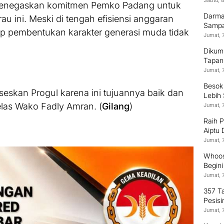
Sabtu, 
 menegaskan komitmen Pemko Padang untuk
Darma
 ini. Meski di tengah efisiensi anggaran
Sampai
dap pembentukan karakter generasi muda tidak
Jumat, 
Dikum
Tapan
Jumat, 
Besok
eskan Progul karena ini tujuannya baik dan
Lebih
elas Wako Fadly Amran. (
Gilang
)
Jumat, 
Raih 
Aiptu
Terus
Jumat, 
Whoos
Begin
Jumat, 
357 T
Pesisi
Jumat, 