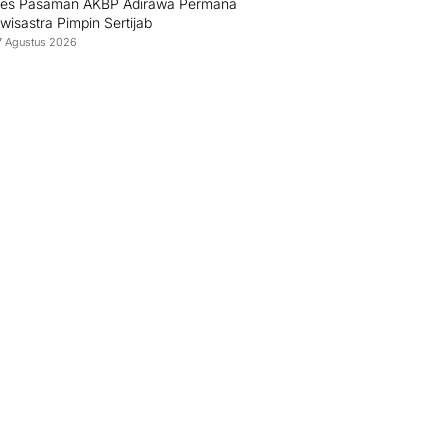
res Pasaman AKBP Adirawa Permana
isastra Pimpin Sertijab
7 Agustus 2026