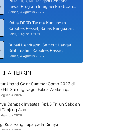
PKM FIS UNP Mitigasi Bencana
4
Lewat Program Integrasi Prodi dan
Nagari di Padang Laweh Malalo
Selasa, 4 Agustus 2026
Ketua DPRD Terima Kunjungan
5
Kapolres Pessel, Bahas Penguatan
Kerjasama Hankamtibmas
Rabu, 5 Agustus 2026
Bupati Hendrajoni Sambut Hangat
6
Silahturahmi Kapolres Pessel
Bersama PJU
Selasa, 4 Agustus 2026
RITA TERKINI
ektur Unand Gelar Summer Camp 2026 di
o Hill Gunung Nago, Fokus Workshop
uksi Bambu dan Huntap Kayu
8 Agustus 2026
ya Dampak Investasi Rp1,5 Triliun Sekolah
t Tanjung Alam
8 Agustus 2026
g, Kota yang Lupa pada Dirinya