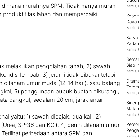
M, dimana murahnya SPM. Tidak hanya murah
Kamis, 
 produktifitas lahan dan memperbaiki
Kepem
Daya 
Kamis, 
Karya
Padan
Kamis, 
Semara
Siap I
idak melakukan pengolahan tanah, 2) sawah
Kamis, 
kondisi lembab, 3) jerami tidak dibakar tetapi
Ditem
h ditanam umur muda (12-14 hari), satu batang
Terom
ngkal, 5) penggunaan pupuk buatan dikurangi,
Kamis, 
mata cangkul, sedalam 20 cm, jarak antar
Siner
Matan
Kamis, 
l yaitu: 1) sawah dibajak, dua kali, 2)
Person
 (Urea, SP-36 dan KCl), 4) benih ditanam umur
Pengem
. Terlihat perbedaan antara SPM dan
Kamis, 