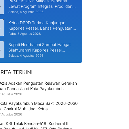
PKM FIS UNP Mitigasi Bencana
4
Lewat Program Integrasi Prodi dan
Nagari di Padang Laweh Malalo
Selasa, 4 Agustus 2026
Ketua DPRD Terima Kunjungan
5
Kapolres Pessel, Bahas Penguatan
Kerjasama Hankamtibmas
Rabu, 5 Agustus 2026
Bupati Hendrajoni Sambut Hangat
6
Silahturahmi Kapolres Pessel
Bersama PJU
Selasa, 4 Agustus 2026
RITA TERKINI
l Azis Adakan Penguatan Relawan Gerakan
ikan Pancasila di Kota Payakumbuh
7 Agustus 2026
Kota Payakumbuh Masa Bakti 2026–2030
ik, Chairul Mufti Jadi Ketua
7 Agustus 2026
an KRI Teluk Kendari-518, Kodaeral ll
g Penuh Hari Jadi Ke-357 Kota Padang