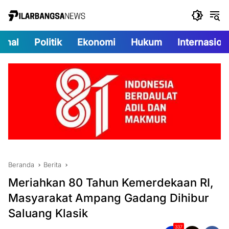
Langsung
ke
konten
onal
Politik
Ekonomi
Hukum
Internasion
Beranda
Berita
Meriahkan 80 Tahun Kemerdekaan RI,
Masyarakat Ampang Gadang Dihibur
Saluang Klasik
337