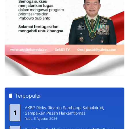
Terpopuler
AKBP Ricky Ricardo Sambangi Satpolairud,
1
Sampaikan Pesan Harkamtibmas
Rabu, 5 Agustus 2026