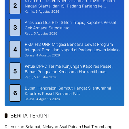
Kisah Prof. Dr. H. Novesar Jamarun, MS., Putera
2
Nagari Silantai dari ISI Padang Panjang ke
Universitas Dharma Andalas
Kamis, 6 Agustus 2026
Antisipasi Dua Bibit Siklon Tropis, Kapolres Pessel
3
Cek Armada Satpolairud
Rabu, 5 Agustus 2026
PKM FIS UNP Mitigasi Bencana Lewat Program
4
Integrasi Prodi dan Nagari di Padang Laweh Malalo
Selasa, 4 Agustus 2026
Ketua DPRD Terima Kunjungan Kapolres Pessel,
5
Bahas Penguatan Kerjasama Hankamtibmas
Rabu, 5 Agustus 2026
Bupati Hendrajoni Sambut Hangat Silahturahmi
6
Kapolres Pessel Bersama PJU
Selasa, 4 Agustus 2026
BERITA TERKINI
Ditemukan Selamat, Nelayan Asal Painan Usai Terombang