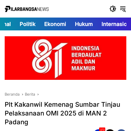
Langsung
ke
konten
onal
Politik
Ekonomi
Hukum
Internasion
Beranda
Berita
Plt Kakanwil Kemenag Sumbar Tinjau
Pelaksanaan OMI 2025 di MAN 2
Padang
373