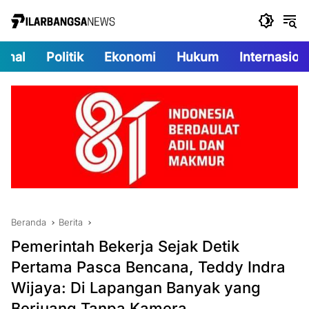
Langsung
ke
konten
onal
Politik
Ekonomi
Hukum
Internasion
Beranda
Berita
Pemerintah Bekerja Sejak Detik
Pertama Pasca Bencana, Teddy Indra
Wijaya: Di Lapangan Banyak yang
Berjuang Tanpa Kamera