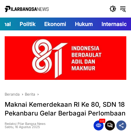
Langsung
ke
konten
onal
Politik
Ekonomi
Hukum
Internasion
Beranda
Berita
Maknai Kemerdekaan RI Ke 80, SDN 18
Pekanbaru Gelar Berbagai Perlombaan
635
Redaksi Pilar Bangsa News
Sabtu, 16 Agustus 2025