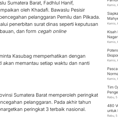
u Sumatera Barat, Fadhlul Hanif,
Kamis, 
mpaikan oleh Khadafi. Bawaslu Pesisir
Siapk
pencegahan pelanggaran Pemilu dan Pilkada.
Mahyel
Digita
alui penerbitan surat dinas seperti keputusan
Kamis, 
imbauan, dan form
cegah online
Kisah 
Nagari
Unive
Kamis, 
Poten
Ekspor
 minta Kasubag memperhatikan dengan
Indon
Kamis, 
RI akan memantau setiap waktu dan nanti
Pasca 
Normal
Kamis, 
Tim O
Penge
ovinsi Sumatera Barat memperoleh peringkat
Rabu, 5
encegahan pelanggaran. Pada akhir tahun
480 Vo
argetkan peringkat 3 terbaik nasional.
untuk
Rabu, 5