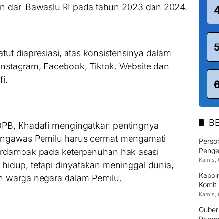
an dari Bawaslu RI pada tahun 2023 dan 2024.
tut diapresiasi, atas konsistensinya dalam
 Instagram, Facebook, Tiktok. Website dan
i.
BE
PB, Khadafi mengingatkan pentingnya
Pengawas Pemilu harus cermat mengamati
Person
Pengem
erdampak pada keterpenuhan hak asasi
Kamis, 
 hidup, tetapi dinyatakan meninggal dunia,
Kapolr
h warga negara dalam Pemilu.
Komit
Kamis, 
Guber
Pamon