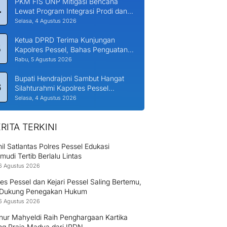
PKM FIS UNP Mitigasi Bencana
4
Lewat Program Integrasi Prodi dan
Nagari di Padang Laweh Malalo
Selasa, 4 Agustus 2026
Ketua DPRD Terima Kunjungan
5
Kapolres Pessel, Bahas Penguatan
Kerjasama Hankamtibmas
Rabu, 5 Agustus 2026
Bupati Hendrajoni Sambut Hangat
6
Silahturahmi Kapolres Pessel
Bersama PJU
Selasa, 4 Agustus 2026
RITA TERKINI
il Satlantas Polres Pessel Edukasi
udi Tertib Berlalu Lintas
6 Agustus 2026
es Pessel dan Kejari Pessel Saling Bertemu,
 Dukung Penegakan Hukum
6 Agustus 2026
nur Mahyeldi Raih Penghargaan Kartika
g Praja Madya dari IPDN