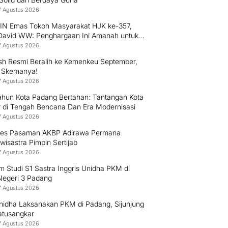
7 Agustus 2026
PIN Emas Tokoh Masyarakat HJK ke-357,
 David WW: Penghargaan Ini Amanah untuk
 Mengabdi kepada Warga Padang
7 Agustus 2026
h Resmi Beralih ke Kemenkeu September,
i Skemanya!
7 Agustus 2026
ahun Kota Padang Bertahan: Tantangan Kota
r di Tengah Bencana Dan Era Modernisasi
7 Agustus 2026
res Pasaman AKBP Adirawa Permana
isastra Pimpin Sertijab
7 Agustus 2026
 Studi S1 Sastra Inggris Unidha PKM di
egeri 3 Padang
7 Agustus 2026
nidha Laksanakan PKM di Padang, Sijunjung
atusangkar
7 Agustus 2026