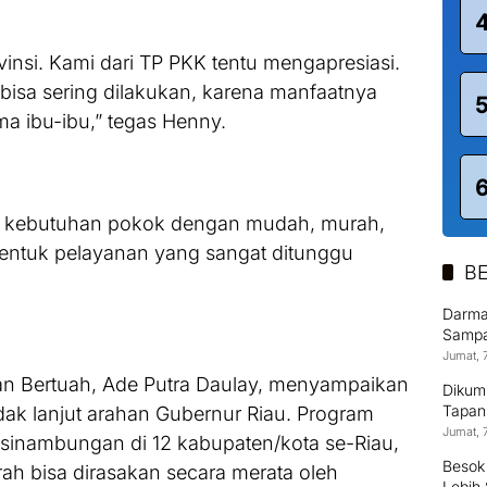
vinsi. Kami dari TP PKK tentu mengapresiasi.
i bisa sering dilakukan, karena manfaatnya
ma ibu-ibu,” tegas Henny.
an kebutuhan pokok dengan mudah, murah,
 bentuk pelayanan yang sangat ditunggu
BE
Darma
Sampai
Jumat, 
gan Bertuah, Ade Putra Daulay, menyampaikan
Dikum
Tapan
ak lanjut arahan Gubernur Riau. Program
Jumat, 
kesinambungan di 12 kabupaten/kota se-Riau,
Besok
ah bisa dirasakan secara merata oleh
Lebih