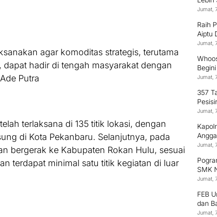
Jumat, 
Raih 
Aiptu
Terus
Jumat, 
ksanakan agar komoditas strategis, terutama
Whoos
 dapat hadir di tengah masyarakat dengan
Begin
 Ade Putra
Jumat, 
357 T
Pesisi
Jumat, 
telah terlaksana di 135 titik lokasi, dengan
Kapol
Anggaw
ung di Kota Pekanbaru. Selanjutnya, pada
Jumat, 
n bergerak ke Kabupaten Rokan Hulu, sesuai
Pogram
n terdapat minimal satu titik kegiatan di luar
SMK N
Jumat, 
FEB U
dan B
Jumat, 