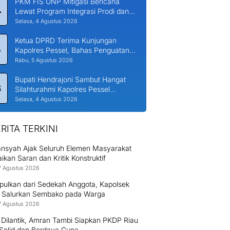
PKM FIS UNP Mitigasi Bencana
4
Lewat Program Integrasi Prodi dan
Nagari di Padang Laweh Malalo
Selasa, 4 Agustus 2026
Ketua DPRD Terima Kunjungan
5
Kapolres Pessel, Bahas Penguatan
Kerjasama Hankamtibmas
Rabu, 5 Agustus 2026
Bupati Hendrajoni Sambut Hangat
6
Silahturahmi Kapolres Pessel
Bersama PJU
Selasa, 4 Agustus 2026
RITA TERKINI
nsyah Ajak Seluruh Elemen Masyarakat
kan Saran dan Kritik Konstruktif
7 Agustus 2026
pulkan dari Sedekah Anggota, Kapolsek
 Salurkan Sembako pada Warga
7 Agustus 2026
 Dilantik, Amran Tambi Siapkan PKDP Riau
 Solid dan Berdaya Guna