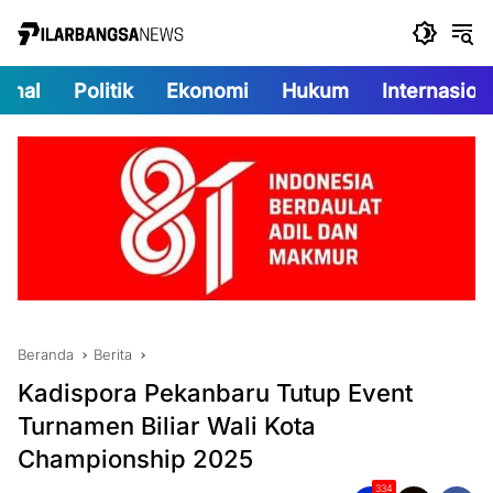
Langsung
ke
konten
onal
Politik
Ekonomi
Hukum
Internasion
Beranda
Berita
Kadispora Pekanbaru Tutup Event
Turnamen Biliar Wali Kota
Championship 2025
334