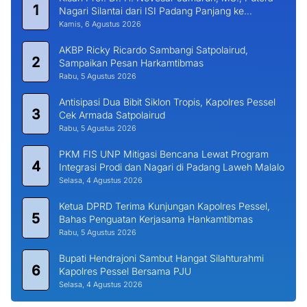
1
Nagari Silantai dari ISI Padang Panjang ke
Universitas Dharma Andalas
Kamis, 6 Agustus 2026
AKBP Ricky Ricardo Sambangi Satpolairud,
2
Sampaikan Pesan Harkamtibmas
Rabu, 5 Agustus 2026
Antisipasi Dua Bibit Siklon Tropis, Kapolres Pessel
3
Cek Armada Satpolairud
Rabu, 5 Agustus 2026
PKM FIS UNP Mitigasi Bencana Lewat Program
4
Integrasi Prodi dan Nagari di Padang Laweh Malalo
Selasa, 4 Agustus 2026
Ketua DPRD Terima Kunjungan Kapolres Pessel,
5
Bahas Penguatan Kerjasama Hankamtibmas
Rabu, 5 Agustus 2026
Bupati Hendrajoni Sambut Hangat Silahturahmi
6
Kapolres Pessel Bersama PJU
Selasa, 4 Agustus 2026