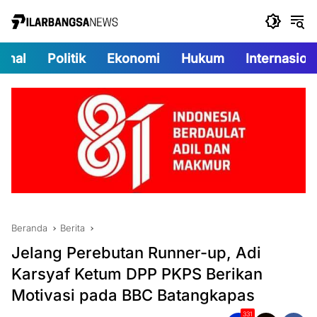
Langsung
ke
konten
onal
Politik
Ekonomi
Hukum
Internasion
Beranda
Berita
Jelang Perebutan Runner-up, Adi
Karsyaf Ketum DPP PKPS Berikan
Motivasi pada BBC Batangkapas
331