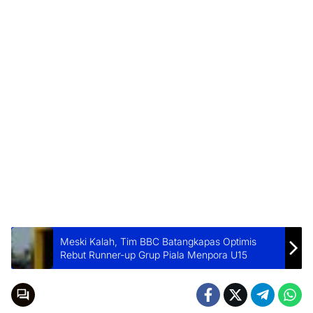
Meski Kalah, Tim BBC Batangkapas Optimis
Rebut Runner-up Grup Piala Menpora U15