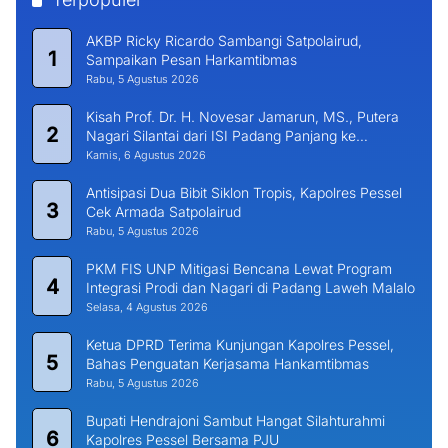
AKBP Ricky Ricardo Sambangi Satpolairud,
1
Sampaikan Pesan Harkamtibmas
Rabu, 5 Agustus 2026
Kisah Prof. Dr. H. Novesar Jamarun, MS., Putera
2
Nagari Silantai dari ISI Padang Panjang ke
Universitas Dharma Andalas
Kamis, 6 Agustus 2026
Antisipasi Dua Bibit Siklon Tropis, Kapolres Pessel
3
Cek Armada Satpolairud
Rabu, 5 Agustus 2026
PKM FIS UNP Mitigasi Bencana Lewat Program
4
Integrasi Prodi dan Nagari di Padang Laweh Malalo
Selasa, 4 Agustus 2026
Ketua DPRD Terima Kunjungan Kapolres Pessel,
5
Bahas Penguatan Kerjasama Hankamtibmas
Rabu, 5 Agustus 2026
Bupati Hendrajoni Sambut Hangat Silahturahmi
6
Kapolres Pessel Bersama PJU