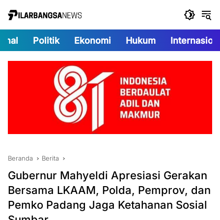
Langsung
ke
konten
onal
Politik
Ekonomi
Hukum
Internasion
Beranda
Berita
Gubernur Mahyeldi Apresiasi Gerakan
Bersama LKAAM, Polda, Pemprov, dan
Pemko Padang Jaga Ketahanan Sosial
Sumbar