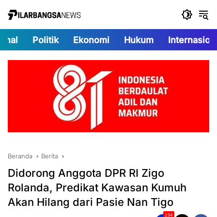
Langsung
ke
konten
onal
Politik
Ekonomi
Hukum
Internasion
Beranda
Berita
Didorong Anggota DPR RI Zigo
Rolanda, Predikat Kawasan Kumuh
Akan Hilang dari Pasie Nan Tigo
294