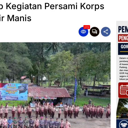
up Kegiatan Persami Korps
ir Manis
272