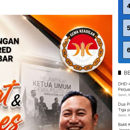
BE
DHD-4
Perjua
Dafta
Senin, 
Dua Pr
Tiga p
Muayt
Senin, 
Bakti
Joean