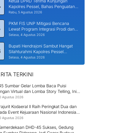
Ketua DPRD Terima Kunjungan
4
Kapolres Pessel, Bahas Penguatan
Kerjasama Hankamtibmas
Rabu, 5 Agustus 2026
PKM FIS UNP Mitigasi Bencana
5
Lewat Program Integrasi Prodi dan
Nagari di Padang Laweh Malalo
Selasa, 4 Agustus 2026
Bupati Hendrajoni Sambut Hangat
6
Silahturahmi Kapolres Pessel
Bersama PJU
Selasa, 4 Agustus 2026
RITA TERKINI
5 Sumbar Gelar Lomba Baca Puisi
ngan Virtual dan Lomba Story Telling, Ini
r Pemenangnya!
10 Agustus 2026
ajurit Kodaeral ll Raih Peringkat Dua dan
ada Event Kejuaraan Nasional Indonesia
hai Championship
10 Agustus 2026
 Kemerdekaan DHD-45 Sukses, Gedung
g Sumbar Didorong Jadi Cagar Budaya