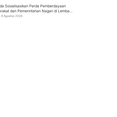
uda Sosialisasikan Perda Pemberdayaan
rakat dan Pemerintahan Nagari di Lembah
tang Pasbar
 9 Agustus 2026