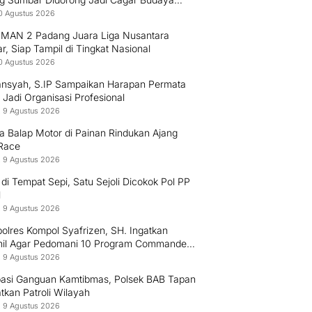
nal
10 Agustus 2026
 MAN 2 Padang Juara Liga Nusantara
, Siap Tampil di Tingkat Nasional
10 Agustus 2026
nsyah, S.IP Sampaikan Harapan Permata
Jadi Organisasi Profesional
 9 Agustus 2026
a Balap Motor di Painan Rindukan Ajang
Race
 9 Agustus 2026
di Tempat Sepi, Satu Sejoli Dicokok Pol PP
l
 9 Agustus 2026
olres Kompol Syafrizen, SH. Ingatkan
nil Agar Pedomani 10 Program Commander
Kapolda Sumbar
 9 Agustus 2026
ipasi Ganguan Kamtibmas, Polsek BAB Tapan
tkan Patroli Wilayah
 9 Agustus 2026