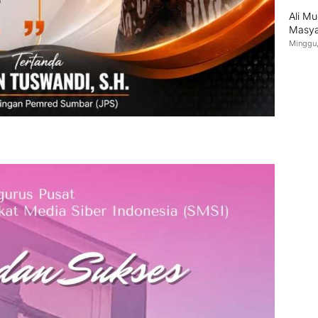
Ali M
Masya
Melin
Minggu,