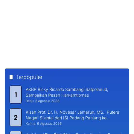
Ketua DPRD Terima Kunjungan Kapolres Pessel,
5
Bahas Penguatan Kerjasama Hankamtibmas
Rabu, 5 Agustus 2026
Bupati Hendrajoni Sambut Hangat Silahturahmi
6
Kapolres Pessel Bersama PJU
Selasa, 4 Agustus 2026
BERITA TERKINI
Ditemukan Selamat, Nelayan Asal Painan Usai Terombang
Ambing di Tengah Laut
Kamis, 6 Agustus 2026
Sinergi Rektor dan Yayasan, UMMY Solok Matangkan Strategi
PMB 2026/2027
Kamis, 6 Agustus 2026
Personil Satlantas Polres Pessel Edukasi Pengemudi Tertib
Berlalu Lintas
Kamis, 6 Agustus 2026
Kapolres Pessel dan Kejari Pessel Saling Bertemu, Komit Dukung