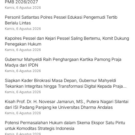
Rabu, 5 Agustus 2026
Tentang Kami
Redaksi
Kontak
Pedoman Media Siber
Privacy Policy
©2025 -
Pilarbangsanews.id
| Developed by Sumbarweb.com