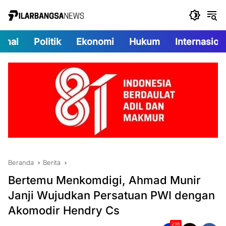
Langsung
ke
konten
onal
Politik
Ekonomi
Hukum
Internasion
Beranda
Berita
Bertemu Menkomdigi, Ahmad Munir
Janji Wujudkan Persatuan PWI dengan
Akomodir Hendry Cs
298