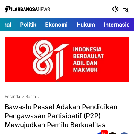
Langsung
ke
konten
onal
Politik
Ekonomi
Hukum
Internasion
Beranda
Berita
Bawaslu Pessel Adakan Pendidikan
Pengawasan Partisipatif (P2P)
Mewujudkan Pemilu Berkualitas
527