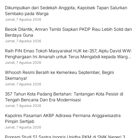
Dikumpulkan dari Sedekah Anggota, Kapolsek Tapan Salurkan
Sembako pada Warga
Jumat, 7 Agustus 2026
Besok Dilantik, Amran Tambi Siapkan PKDP Riau Lebih Solid dan
Berdaya Guna
Jumat, 7 Agustus 2026
Raih PIN Emas Tokoh Masyarakat HJK ke-357, Aiptu David WW:
Penghargaan Ini Amanah untuk Terus Mengabdi kepada Warga
Padang
Jumat, 7 Agustus 2026
Whoosh Resmi Beralih ke Kemenkeu September, Begini
Skemanya!
Jumat, 7 Agustus 2026
357 Tahun Kota Padang Bertahan: Tantangan Kota Pesisir di
Tengah Bencana Dan Era Modernisasi
Jumat, 7 Agustus 2026
Kapolres Pasaman AKBP Adirawa Permana Anggawisastra
Pimpin Sertijab
Jumat, 7 Agustus 2026
Pogram Studi S1 Sastra Inggris Unidha PKM di SMK Negeri 3