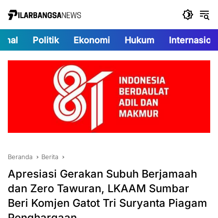
Langsung
ke
konten
onal
Politik
Ekonomi
Hukum
Internasion
Beranda
Berita
Apresiasi Gerakan Subuh Berjamaah
dan Zero Tawuran, LKAAM Sumbar
Beri Komjen Gatot Tri Suryanta Piagam
Penghargaan