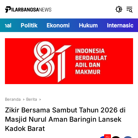
Langsung
ke
konten
onal
Politik
Ekonomi
Hukum
Internasion
Beranda
Berita
Zikir Bersama Sambut Tahun 2026 di
Masjid Nurul Aman Baringin Lansek
Kadok Barat
392