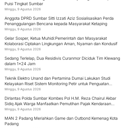
Puisi Tingkat Sumbar
Minggu, 9 Agustus 2026
Anggota DPRD Sumbar Sitti Izzati Aziz Sosialisasikan Perda
Penanggulangan Bencana kepada Masyarakat Ketaping
Minggu, 9 Agustus 2026
Gelar Sosper, Ketua Muhidi:Pemerintah dan Masyarakat
Kolaborasi Ciptakan Lingkungan Aman, Nyaman dan Kondusif
Minggu, 9 Agustus 2026
Sedang Terlelap, Dua Residivis Curanmor Diciduk Tim Klewang
dalam 1×24 Jam
Minggu, 9 Agustus 2026
Teknik Elektro Unand dan Pertamina Dumai Lakukan Studi
Kelayakan Riset Sistem Monitoring Petir untuk Penguatan
Keamanan Industri
Minggu, 9 Agustus 2026
Dirlantas Polda Sumbar Kombes Pol H.M. Reza Chairul Akbar
Sidiq Ajak Warga Manfaatkan Pemutihan Pajak Kendaraan
hingga 31 Desember 2026
Minggu, 9 Agustus 2026
MAN 2 Padang Meriahkan Game dan Outbond Kemenag Kota
Padang