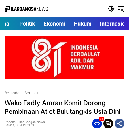
Langsung
ke
konten
onal
Politik
Ekonomi
Hukum
Internasion
Beranda
Berita
Wako Fadly Amran Komit Dorong
Pembinaan Atlet Bulutangkis Usia Dini
41
Redaksi Pilar Bangsa News
Selasa, 16 Juni 2026