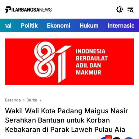
Langsung
ke
konten
onal
Politik
Ekonomi
Hukum
Internasion
Beranda
Berita
Wakil Wali Kota Padang Maigus Nasir
Serahkan Bantuan untuk Korban
Kebakaran di Parak Laweh Pulau Aia
395