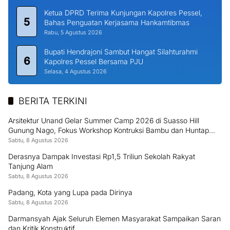
Ketua DPRD Terima Kunjungan Kapolres Pessel,
5
Bahas Penguatan Kerjasama Hankamtibmas
Rabu, 5 Agustus 2026
Bupati Hendrajoni Sambut Hangat Silahturahmi
6
Kapolres Pessel Bersama PJU
Selasa, 4 Agustus 2026
BERITA TERKINI
Arsitektur Unand Gelar Summer Camp 2026 di Suasso Hill
Gunung Nago, Fokus Workshop Kontruksi Bambu dan Huntap
Kayu
Sabtu, 8 Agustus 2026
Derasnya Dampak Investasi Rp1,5 Triliun Sekolah Rakyat
Tanjung Alam
Sabtu, 8 Agustus 2026
Padang, Kota yang Lupa pada Dirinya
Sabtu, 8 Agustus 2026
Darmansyah Ajak Seluruh Elemen Masyarakat Sampaikan Saran
dan Kritik Konstruktif