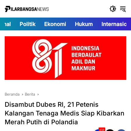
Langsung
ke
konten
onal
Politik
Ekonomi
Hukum
Internasion
Beranda
Berita
Disambut Dubes RI, 21 Petenis
Kalangan Tenaga Medis Siap Kibarkan
Merah Putih di Polandia
458