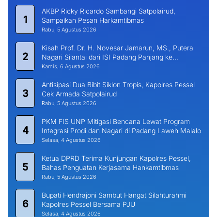
AKBP Ricky Ricardo Sambangi Satpolairud,
1
Sampaikan Pesan Harkamtibmas
Rabu, 5 Agustus 2026
Kisah Prof. Dr. H. Novesar Jamarun, MS., Putera
2
Nagari Silantai dari ISI Padang Panjang ke
Universitas Dharma Andalas
Kamis, 6 Agustus 2026
Antisipasi Dua Bibit Siklon Tropis, Kapolres Pessel
3
Cek Armada Satpolairud
Rabu, 5 Agustus 2026
PKM FIS UNP Mitigasi Bencana Lewat Program
4
Integrasi Prodi dan Nagari di Padang Laweh Malalo
Selasa, 4 Agustus 2026
Ketua DPRD Terima Kunjungan Kapolres Pessel,
5
Bahas Penguatan Kerjasama Hankamtibmas
Rabu, 5 Agustus 2026
Bupati Hendrajoni Sambut Hangat Silahturahmi
6
Kapolres Pessel Bersama PJU
Selasa, 4 Agustus 2026