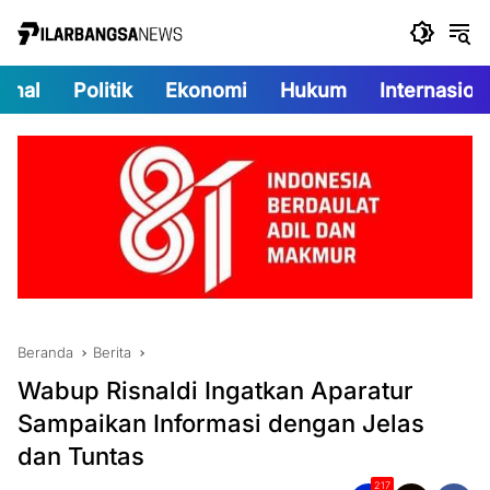
Langsung
ke
konten
onal
Politik
Ekonomi
Hukum
Internasion
Beranda
Berita
Wabup Risnaldi Ingatkan Aparatur
Sampaikan Informasi dengan Jelas
dan Tuntas
217