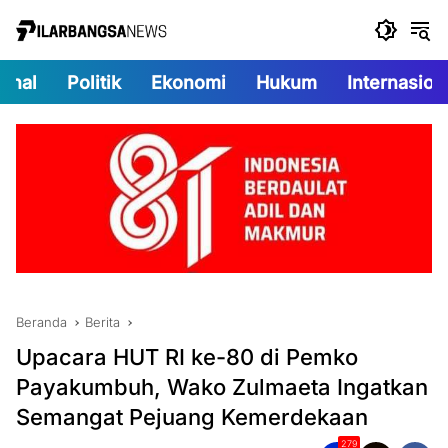
Langsung
ke
konten
onal
Politik
Ekonomi
Hukum
Internasion
Beranda
Berita
Upacara HUT RI ke-80 di Pemko
Payakumbuh, Wako Zulmaeta Ingatkan
Semangat Pejuang Kemerdekaan
279