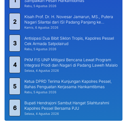
1
Sampaikan Pesan Harkamtibmas
Rabu, 5 Agustus 2026
Kisah Prof. Dr. H. Novesar Jamarun, MS., Putera
2
Nagari Silantai dari ISI Padang Panjang ke
Universitas Dharma Andalas
Kamis, 6 Agustus 2026
Antisipasi Dua Bibit Siklon Tropis, Kapolres Pessel
3
Cek Armada Satpolairud
Rabu, 5 Agustus 2026
PKM FIS UNP Mitigasi Bencana Lewat Program
4
Integrasi Prodi dan Nagari di Padang Laweh Malalo
Selasa, 4 Agustus 2026
Ketua DPRD Terima Kunjungan Kapolres Pessel,
5
Bahas Penguatan Kerjasama Hankamtibmas
Rabu, 5 Agustus 2026
Bupati Hendrajoni Sambut Hangat Silahturahmi
6
Kapolres Pessel Bersama PJU
Selasa, 4 Agustus 2026