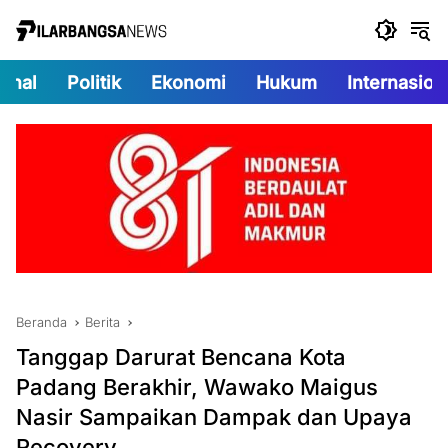
Langsung
ke
konten
onal
Politik
Ekonomi
Hukum
Internasion
Beranda
Berita
Tanggap Darurat Bencana Kota
Padang Berakhir, Wawako Maigus
Nasir Sampaikan Dampak dan Upaya
Recovery