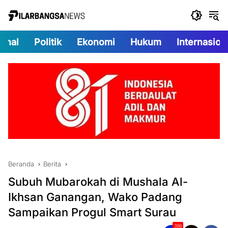
Langsung
ke
konten
onal
Politik
Ekonomi
Hukum
Internasion
Beranda
Berita
Subuh Mubarokah di Mushala Al-
Ikhsan Ganangan, Wako Padang
Sampaikan Progul Smart Surau
396