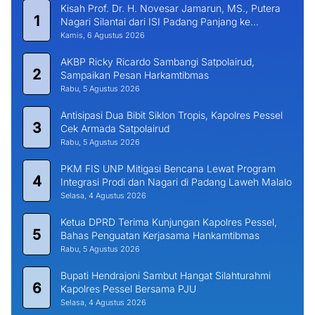
Kisah Prof. Dr. H. Novesar Jamarun, MS., Putera
1
Nagari Silantai dari ISI Padang Panjang ke
Universitas Dharma Andalas
Kamis, 6 Agustus 2026
AKBP Ricky Ricardo Sambangi Satpolairud,
2
Sampaikan Pesan Harkamtibmas
Rabu, 5 Agustus 2026
Antisipasi Dua Bibit Siklon Tropis, Kapolres Pessel
3
Cek Armada Satpolairud
Rabu, 5 Agustus 2026
PKM FIS UNP Mitigasi Bencana Lewat Program
4
Integrasi Prodi dan Nagari di Padang Laweh Malalo
Selasa, 4 Agustus 2026
Ketua DPRD Terima Kunjungan Kapolres Pessel,
5
Bahas Penguatan Kerjasama Hankamtibmas
Rabu, 5 Agustus 2026
Bupati Hendrajoni Sambut Hangat Silahturahmi
6
Kapolres Pessel Bersama PJU
Selasa, 4 Agustus 2026