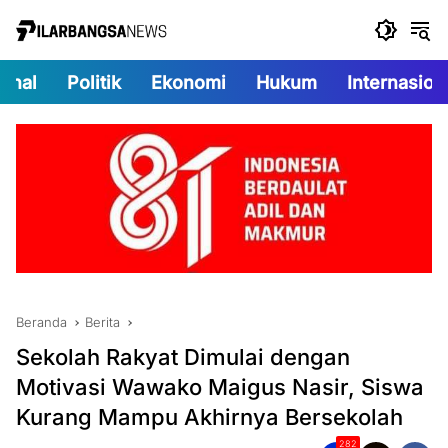
Langsung
ke
konten
onal
Politik
Ekonomi
Hukum
Internasion
Beranda
Berita
Sekolah Rakyat Dimulai dengan
Motivasi Wawako Maigus Nasir, Siswa
Kurang Mampu Akhirnya Bersekolah
282