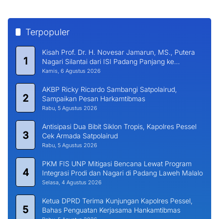
Terpopuler
Kisah Prof. Dr. H. Novesar Jamarun, MS., Putera
1
Nagari Silantai dari ISI Padang Panjang ke
Universitas Dharma Andalas
Kamis, 6 Agustus 2026
AKBP Ricky Ricardo Sambangi Satpolairud,
2
Sampaikan Pesan Harkamtibmas
Rabu, 5 Agustus 2026
Antisipasi Dua Bibit Siklon Tropis, Kapolres Pessel
3
Cek Armada Satpolairud
Rabu, 5 Agustus 2026
PKM FIS UNP Mitigasi Bencana Lewat Program
4
Integrasi Prodi dan Nagari di Padang Laweh Malalo
Selasa, 4 Agustus 2026
Ketua DPRD Terima Kunjungan Kapolres Pessel,
5
Bahas Penguatan Kerjasama Hankamtibmas