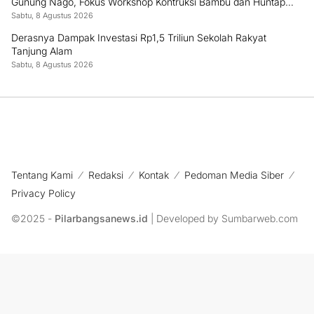
Gunung Nago, Fokus Workshop Kontruksi Bambu dan Huntap
Kayu
Sabtu, 8 Agustus 2026
Derasnya Dampak Investasi Rp1,5 Triliun Sekolah Rakyat
Tanjung Alam
Sabtu, 8 Agustus 2026
Tentang Kami
Redaksi
Kontak
Pedoman Media Siber
Privacy Policy
©2025 -
Pilarbangsanews.id
| Developed by Sumbarweb.com