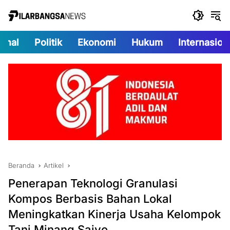
Langsung
ke
konten
onal
Politik
Ekonomi
Hukum
Internasion
Beranda
Artikel
Penerapan Teknologi Granulasi
Kompos Berbasis Bahan Lokal
Meningkatkan Kinerja Usaha Kelompok
Tani Minang Saiyo