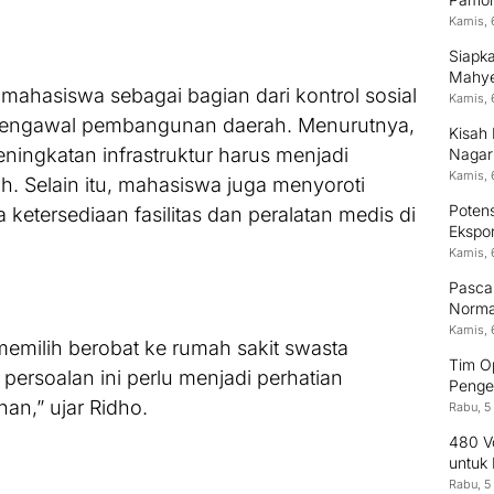
Kamis, 
Siapk
Mahyel
ahasiswa sebagai bagian dari kontrol sosial
Digita
Kamis, 
mengawal pembangunan daerah. Menurutnya,
Kisah 
ngkatan infrastruktur harus menjadi
Nagari
Unive
Kamis, 
h. Selain itu, mahasiswa juga menyoroti
Poten
 ketersediaan fasilitas dan peralatan medis di
Ekspor
Indon
Kamis, 
Pasca 
Normal
Kamis, 
emilih berobat ke rumah sakit swasta
Tim O
persoalan ini perlu menjadi perhatian
Penge
nan,” ujar Ridho.
Rabu, 5
480 Vo
untuk
Rabu, 5