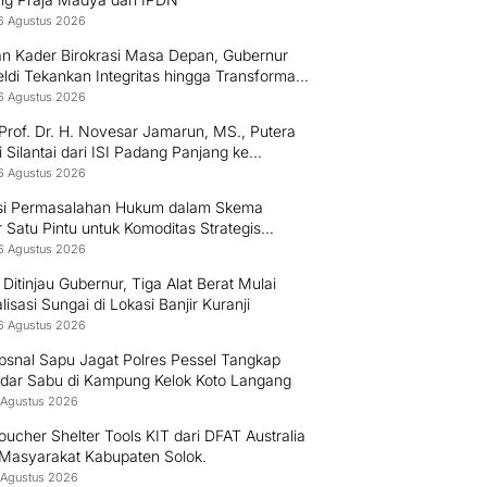
6 Agustus 2026
an Kader Birokrasi Masa Depan, Gubernur
di Tekankan Integritas hingga Transformasi
l Kepada Praja IPDN Asal Sumbar
6 Agustus 2026
Prof. Dr. H. Novesar Jamarun, MS., Putera
 Silantai dari ISI Padang Panjang ke
rsitas Dharma Andalas
6 Agustus 2026
si Permasalahan Hukum dalam Skema
 Satu Pintu untuk Komoditas Strategis
esia
6 Agustus 2026
Ditinjau Gubernur, Tiga Alat Berat Mulai
isasi Sungai di Lokasi Banjir Kuranji
6 Agustus 2026
psnal Sapu Jagat Polres Pessel Tangkap
dar Sabu di Kampung Kelok Koto Langang
 Agustus 2026
ucher Shelter Tools KIT dari DFAT Australia
 Masyarakat Kabupaten Solok.
 Agustus 2026