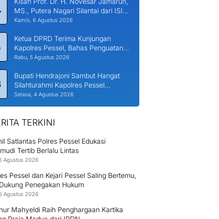
Kisah Prof. Dr. H. Novesar Jamarun,
4
MS., Putera Nagari Silantai dari ISI
Padang Panjang ke Universitas
Kamis, 6 Agustus 2026
Dharma Andalas
Ketua DPRD Terima Kunjungan
5
Kapolres Pessel, Bahas Penguatan
Kerjasama Hankamtibmas
Rabu, 5 Agustus 2026
Bupati Hendrajoni Sambut Hangat
6
Silahturahmi Kapolres Pessel
Bersama PJU
Selasa, 4 Agustus 2026
RITA TERKINI
il Satlantas Polres Pessel Edukasi
udi Tertib Berlalu Lintas
6 Agustus 2026
es Pessel dan Kejari Pessel Saling Bertemu,
 Dukung Penegakan Hukum
6 Agustus 2026
nur Mahyeldi Raih Penghargaan Kartika
g Praja Madya dari IPDN