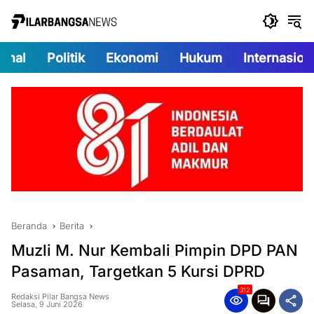
Langsung
ke
konten
onal
Politik
Ekonomi
Hukum
Internasion
Beranda
Berita
Muzli M. Nur Kembali Pimpin DPD PAN
Pasaman, Targetkan 5 Kursi DPRD
312
Redaksi Pilar Bangsa News
Selasa, 9 Juni 2026