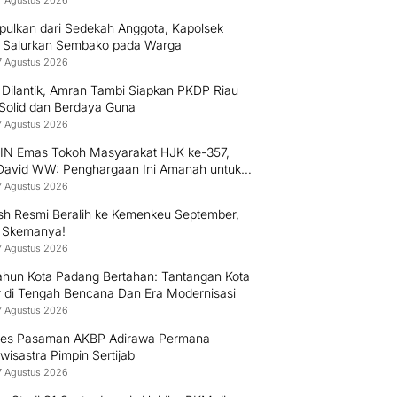
7 Agustus 2026
pulkan dari Sedekah Anggota, Kapolsek
 Salurkan Sembako pada Warga
7 Agustus 2026
 Dilantik, Amran Tambi Siapkan PKDP Riau
 Solid dan Berdaya Guna
7 Agustus 2026
PIN Emas Tokoh Masyarakat HJK ke-357,
 David WW: Penghargaan Ini Amanah untuk
 Mengabdi kepada Warga Padang
7 Agustus 2026
h Resmi Beralih ke Kemenkeu September,
i Skemanya!
7 Agustus 2026
ahun Kota Padang Bertahan: Tantangan Kota
r di Tengah Bencana Dan Era Modernisasi
7 Agustus 2026
res Pasaman AKBP Adirawa Permana
isastra Pimpin Sertijab
7 Agustus 2026