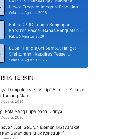
PKM FIS UNP Mitigasi Bencana
4
Lewat Program Integrasi Prodi dan
Nagari di Padang Laweh Malalo
Selasa, 4 Agustus 2026
Ketua DPRD Terima Kunjungan
5
Kapolres Pessel, Bahas Penguatan
Kerjasama Hankamtibmas
Rabu, 5 Agustus 2026
Bupati Hendrajoni Sambut Hangat
6
Silahturahmi Kapolres Pessel
Bersama PJU
Selasa, 4 Agustus 2026
RITA TERKINI
ya Dampak Investasi Rp1,5 Triliun Sekolah
t Tanjung Alam
8 Agustus 2026
g, Kota yang Lupa pada Dirinya
8 Agustus 2026
nsyah Ajak Seluruh Elemen Masyarakat
kan Saran dan Kritik Konstruktif