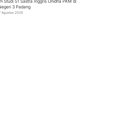
 Studi S1 Sastra Inggris Unidha PKM di
egeri 3 Padang
7 Agustus 2026