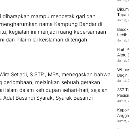
Jumat, 
Dikum
Tapan
ini diharapkan mampu mencetak qari dan
Jumat, 
at mengharumkan nama Kampung Bandar di
Besok
i itu, kegiatan ini menjadi ruang kebersamaan
Lebih
 dan nilai-nilai keislaman di tengah
Jumat, 
Raih 
Aiptu
Terus
Jumat, 
Whoos
 Wira Setiadi, S.STP., MPA, menegaskan bahwa
Begin
Jumat, 
ang perlombaan, melainkan sebuah gerakan
i Islam dalam kehidupan sehari-hari, sejalan
357 T
Pesisi
u Adat Basandi Syarak, Syarak Basandi
Jumat, 
Kapol
Anggaw
Jumat, 