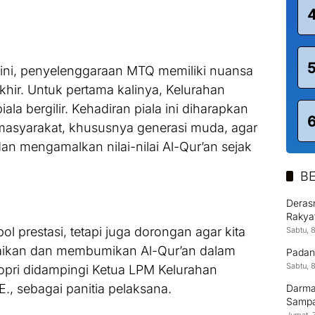
 ini, penyelenggaraan MTQ memiliki nuansa
khir. Untuk pertama kalinya, Kelurahan
 bergilir. Kehadiran piala ini diharapkan
asyarakat, khususnya generasi muda, agar
an mengamalkan nilai-nilai Al-Qur’an sejak
BE
Derasn
Rakya
bol prestasi, tetapi juga dorongan agar kita
Sabtu, 
aikan dan membumikan Al-Qur’an dalam
Padan
Sabtu, 
opri didampingi Ketua LPM Kelurahan
., sebagai panitia pelaksana.
Darma
Sampai