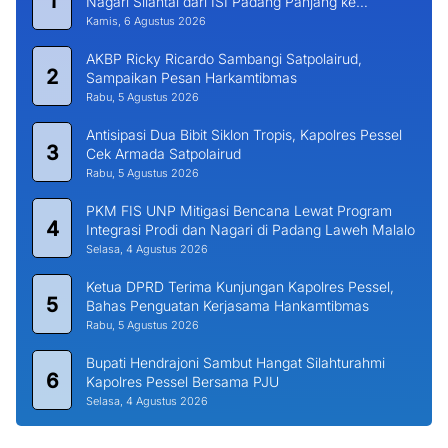
1
Nagari Silantai dari ISI Padang Panjang ke
Universitas Dharma Andalas
Kamis, 6 Agustus 2026
AKBP Ricky Ricardo Sambangi Satpolairud,
2
Sampaikan Pesan Harkamtibmas
Rabu, 5 Agustus 2026
Antisipasi Dua Bibit Siklon Tropis, Kapolres Pessel
3
Cek Armada Satpolairud
Rabu, 5 Agustus 2026
PKM FIS UNP Mitigasi Bencana Lewat Program
4
Integrasi Prodi dan Nagari di Padang Laweh Malalo
Selasa, 4 Agustus 2026
Ketua DPRD Terima Kunjungan Kapolres Pessel,
5
Bahas Penguatan Kerjasama Hankamtibmas
Rabu, 5 Agustus 2026
Bupati Hendrajoni Sambut Hangat Silahturahmi
6
Kapolres Pessel Bersama PJU
Selasa, 4 Agustus 2026