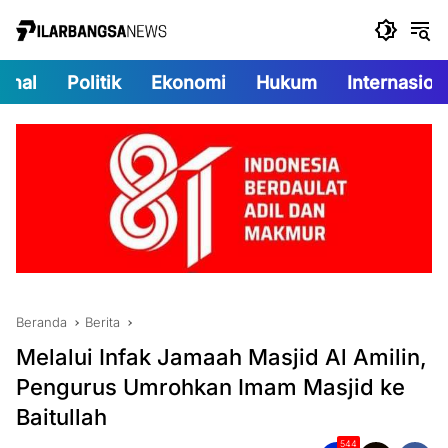
Langsung
ke
konten
onal
Politik
Ekonomi
Hukum
Internasion
Beranda
Berita
Melalui Infak Jamaah Masjid Al Amilin,
Pengurus Umrohkan Imam Masjid ke
Baitullah
544