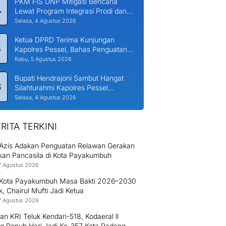
PKM FIS UNP Mitigasi Bencana
4
Lewat Program Integrasi Prodi dan
Nagari di Padang Laweh Malalo
Selasa, 4 Agustus 2026
Ketua DPRD Terima Kunjungan
5
Kapolres Pessel, Bahas Penguatan
Kerjasama Hankamtibmas
Rabu, 5 Agustus 2026
Bupati Hendrajoni Sambut Hangat
6
Silahturahmi Kapolres Pessel
Bersama PJU
Selasa, 4 Agustus 2026
RITA TERKINI
l Azis Adakan Penguatan Relawan Gerakan
ikan Pancasila di Kota Payakumbuh
7 Agustus 2026
Kota Payakumbuh Masa Bakti 2026–2030
ik, Chairul Mufti Jadi Ketua
7 Agustus 2026
an KRI Teluk Kendari-518, Kodaeral ll
g Penuh Hari Jadi Ke-357 Kota Padang