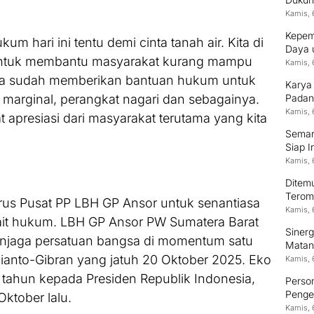
Kamis, 
Kepem
um hari ini tentu demi cinta tanah air. Kita di
Daya 
untuk membantu masyarakat kurang mampu
Kamis, 
ita sudah memberikan bantuan hukum untuk
Karya
marginal, perangkat nagari dan sebagainya.
Padan
Kamis, 
t apresiasi dari masyarakat terutama yang kita
Semara
Siap I
Kamis, 
Ditem
Terom
rus Pusat PP LBH GP Ansor untuk senantiasa
Kamis, 
ait hukum. LBH GP Ansor PW Sumatera Barat
Siner
jaga persatuan bangsa di momentum satu
Matan
anto-Gibran yang jatuh 20 Oktober 2025. Eko
Kamis, 
tahun kepada Presiden Republik Indonesia,
Person
Pengem
ktober lalu.
Kamis, 