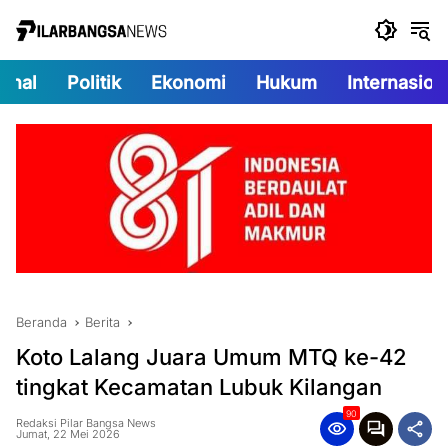
Langsung
ke
konten
onal
Politik
Ekonomi
Hukum
Internasion
Beranda
Berita
Koto Lalang Juara Umum MTQ ke-42
tingkat Kecamatan Lubuk Kilangan
90
Redaksi Pilar Bangsa News
Jumat, 22 Mei 2026