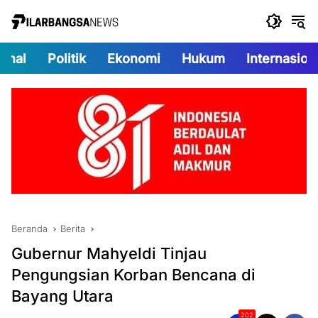
Langsung
ke
konten
onal
Politik
Ekonomi
Hukum
Internasion
Beranda
Berita
Gubernur Mahyeldi Tinjau
Pengungsian Korban Bencana di
Bayang Utara
202