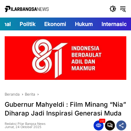
Langsung
ke
konten
onal
Politik
Ekonomi
Hukum
Internasion
Beranda
Berita
Gubernur Mahyeldi : Film Minang “Nia”
Diharap Jadi Inspirasi Generasi Muda
261
Redaksi Pilar Bangsa News
Jumat, 24 Oktober 2025