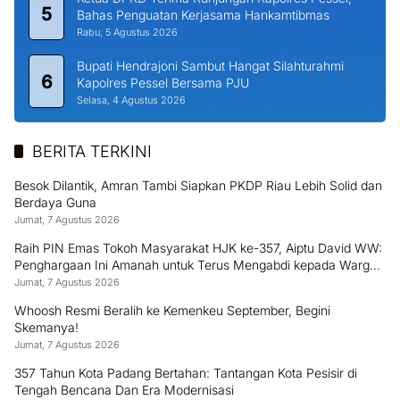
5
Bahas Penguatan Kerjasama Hankamtibmas
Rabu, 5 Agustus 2026
Bupati Hendrajoni Sambut Hangat Silahturahmi
6
Kapolres Pessel Bersama PJU
Selasa, 4 Agustus 2026
BERITA TERKINI
Besok Dilantik, Amran Tambi Siapkan PKDP Riau Lebih Solid dan
Berdaya Guna
Jumat, 7 Agustus 2026
Raih PIN Emas Tokoh Masyarakat HJK ke-357, Aiptu David WW:
Penghargaan Ini Amanah untuk Terus Mengabdi kepada Warga
Padang
Jumat, 7 Agustus 2026
Whoosh Resmi Beralih ke Kemenkeu September, Begini
Skemanya!
Jumat, 7 Agustus 2026
357 Tahun Kota Padang Bertahan: Tantangan Kota Pesisir di
Tengah Bencana Dan Era Modernisasi