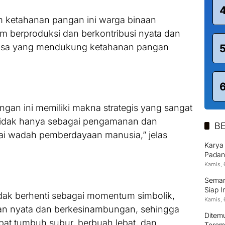
 ketahanan pangan ini warga binaan
am berproduksi dan berkontribusi nyata dan
angsa yang mendukung ketahanan pangan
gan ini memiliki makna strategis yang sangat
 tidak hanya sebagai pengamanan dan
BE
ai wadah pemberdayaan manusia,” jelas
Karya
Padan
Kamis, 
Semara
Siap I
tidak berhenti sebagai momentum simbolik,
Kamis, 
an nyata dan berkesinambungan, sehingga
Ditem
at tumbuh subur, berbuah lebat, dan
Terom