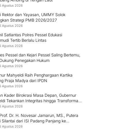
6 Agustus 2026
gi Rektor dan Yayasan, UMMY Solok
gkan Strategi PMB 2026/2027
6 Agustus 2026
il Satlantas Polres Pessel Edukasi
udi Tertib Berlalu Lintas
6 Agustus 2026
es Pessel dan Kejari Pessel Saling Bertemu,
 Dukung Penegakan Hukum
6 Agustus 2026
nur Mahyeldi Raih Penghargaan Kartika
g Praja Madya dari IPDN
6 Agustus 2026
an Kader Birokrasi Masa Depan, Gubernur
di Tekankan Integritas hingga Transformasi
l Kepada Praja IPDN Asal Sumbar
6 Agustus 2026
Prof. Dr. H. Novesar Jamarun, MS., Putera
 Silantai dari ISI Padang Panjang ke
rsitas Dharma Andalas
6 Agustus 2026