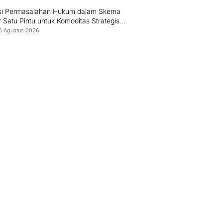
si Permasalahan Hukum dalam Skema
 Satu Pintu untuk Komoditas Strategis
esia
6 Agustus 2026