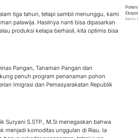
Poten
Ekspor
alam tiga tahun, tetapi sambil menunggu, kami
Indon
Kamis, 
n palawija. Hasilnya nanti bisa dipasarkan
lau produksi kelapa berhasil, kita optimis bisa
i Dinas Pangan, Tanaman Pangan dan
dukung penuh program penanaman pohon
rian Imigrasi dan Pemasyarakatan Republik
iwik Suryani S.STP., M.Si menegaskan bahwa
uk menjadi komoditas unggulan di Riau. Ia