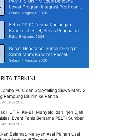
PKM FIS UNP Mitigasi Bencana
4
Lewat Program Integrasi Prodi dan
Nagari di Padang Laweh Malalo
Selasa, 4 Agustus 2026
Ketua DPRD Terima Kunjungan
5
Kapolres Pessel, Bahas Penguatan
Kerjasama Hankamtibmas
Rabu, 5 Agustus 2026
Bupati Hendrajoni Sambut Hangat
6
Silahturahmi Kapolres Pessel
Bersama PJU
Selasa, 4 Agustus 2026
RITA TERKINI
 Lomba Puisi dan Storytelling Siswa MAN 2
g Rampung Dikirim ke Panitia
6 Agustus 2026
k HUT RI Ke-81, Mahyeldi dan Irjen Djati
nisiasi Event Tenis Bersama PELTI Sumbar
6 Agustus 2026
ukan Selamat, Nelayan Asal Painan Usai
bang Ambing di Tengah Laut