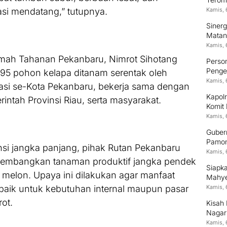
si mendatang,” tutupnya.
Kamis, 
Siner
Matan
Kamis, 
Rumah Tahanan Pekanbaru, Nimrot Sihotang
Person
Pengem
195 pohon kelapa ditanam serentak oleh
Kamis, 
asi se-Kota Pekanbaru, bekerja sama dengan
Kapolr
ntah Provinsi Riau, serta masyarakat.
Komit
Kamis, 
Guber
Pamon
ensi jangka panjang, pihak Rutan Pekanbaru
Kamis, 
embangkan tanaman produktif jangka pendek
Siapk
melon. Upaya ini dilakukan agar manfaat
Mahyel
Digita
baik untuk kebutuhan internal maupun pasar
Kamis, 
rot.
Kisah 
Nagari
Unive
Kamis, 