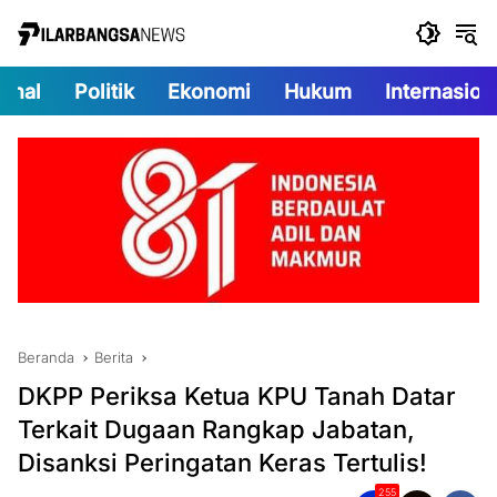
Langsung
ke
konten
onal
Politik
Ekonomi
Hukum
Internasion
Beranda
Berita
DKPP Periksa Ketua KPU Tanah Datar
Terkait Dugaan Rangkap Jabatan,
Disanksi Peringatan Keras Tertulis!
255