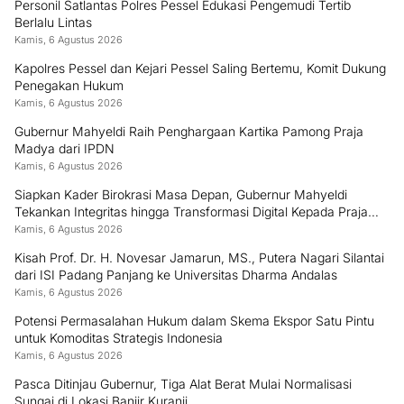
Personil Satlantas Polres Pessel Edukasi Pengemudi Tertib
Berlalu Lintas
Kamis, 6 Agustus 2026
Kapolres Pessel dan Kejari Pessel Saling Bertemu, Komit Dukung
Penegakan Hukum
Kamis, 6 Agustus 2026
Gubernur Mahyeldi Raih Penghargaan Kartika Pamong Praja
Madya dari IPDN
Kamis, 6 Agustus 2026
Siapkan Kader Birokrasi Masa Depan, Gubernur Mahyeldi
Tekankan Integritas hingga Transformasi Digital Kepada Praja
IPDN Asal Sumbar
Kamis, 6 Agustus 2026
Kisah Prof. Dr. H. Novesar Jamarun, MS., Putera Nagari Silantai
dari ISI Padang Panjang ke Universitas Dharma Andalas
Kamis, 6 Agustus 2026
Potensi Permasalahan Hukum dalam Skema Ekspor Satu Pintu
untuk Komoditas Strategis Indonesia
Kamis, 6 Agustus 2026
Pasca Ditinjau Gubernur, Tiga Alat Berat Mulai Normalisasi
Sungai di Lokasi Banjir Kuranji