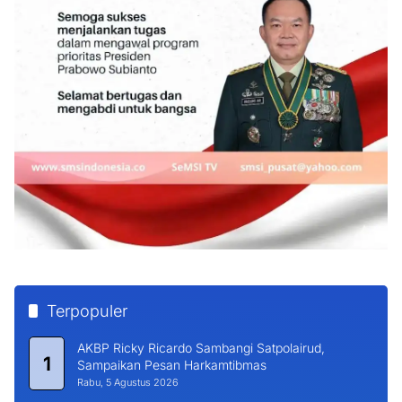
Terpopuler
AKBP Ricky Ricardo Sambangi Satpolairud,
1
Sampaikan Pesan Harkamtibmas
Rabu, 5 Agustus 2026