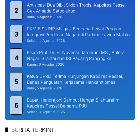
Antisipasi Dua Bibit Siklon Tropis, Kapolres Pessel
2
Cek Armada Satpolairud
Rabu, 5 Agustus 2026
PKM FIS UNP Mitigasi Bencana Lewat Program
3
Integrasi Prodi dan Nagari di Padang Laweh Malalo
Selasa, 4 Agustus 2026
Kisah Prof. Dr. H. Novesar Jamarun, MS., Putera
4
Nagari Silantai dari ISI Padang Panjang ke
Universitas Dharma Andalas
Kamis, 6 Agustus 2026
Ketua DPRD Terima Kunjungan Kapolres Pessel,
5
Bahas Penguatan Kerjasama Hankamtibmas
Rabu, 5 Agustus 2026
Bupati Hendrajoni Sambut Hangat Silahturahmi
6
Kapolres Pessel Bersama PJU
Selasa, 4 Agustus 2026
BERITA TERKINI