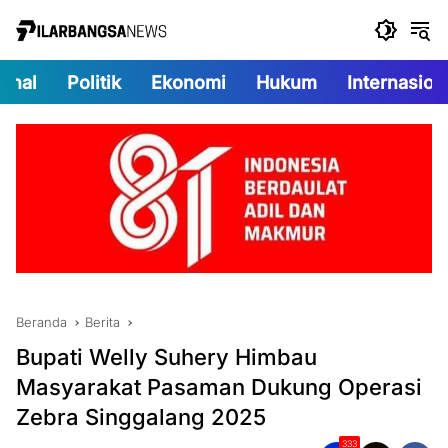
Langsung
ke
konten
onal
Politik
Ekonomi
Hukum
Internasion
Beranda
Berita
Bupati Welly Suhery Himbau
Masyarakat Pasaman Dukung Operasi
Zebra Singgalang 2025
333