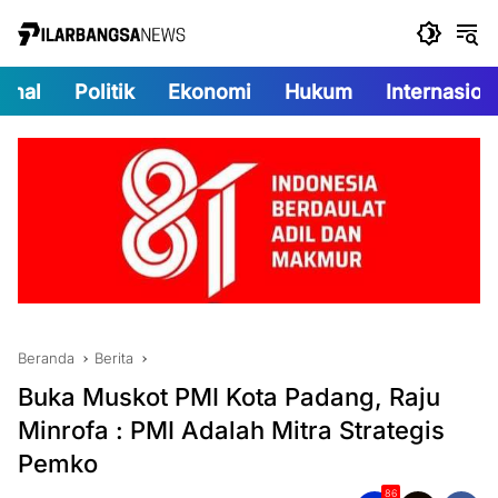
Langsung
ke
konten
onal
Politik
Ekonomi
Hukum
Internasion
Beranda
Berita
Buka Muskot PMI Kota Padang, Raju
Minrofa : PMI Adalah Mitra Strategis
Pemko
86