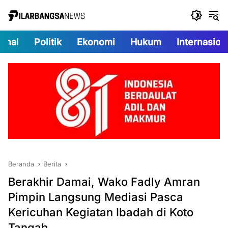
Langsung
ke
konten
onal
Politik
Ekonomi
Hukum
Internasion
Beranda
Berita
Berakhir Damai, Wako Fadly Amran
Pimpin Langsung Mediasi Pasca
Kericuhan Kegiatan Ibadah di Koto
Tangah