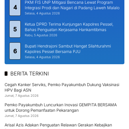
Jadi Ke-357 Kota Padang
Kamis, 6 Agustus 2026
Kepemimpinan Berkelanjutan : Mengelola Sumber Daya untuk
Masa Depan Indonesia
Kamis, 6 Agustus 2026
Karya Lomba Puisi dan Storytelling Siswa MAN 2 Padang
Rampung Dikirim ke Panitia
Kamis, 6 Agustus 2026
Semarak HUT RI Ke-81, Mahyeldi dan Irjen Djati Siap Inisiasi
Event Tenis Bersama PELTI Sumbar
Kamis, 6 Agustus 2026
Ditemukan Selamat, Nelayan Asal Painan Usai Terombang
Ambing di Tengah Laut
Kamis, 6 Agustus 2026
Sinergi Rektor dan Yayasan, UMMY Solok Matangkan Strategi
PMB 2026/2027
Kamis, 6 Agustus 2026