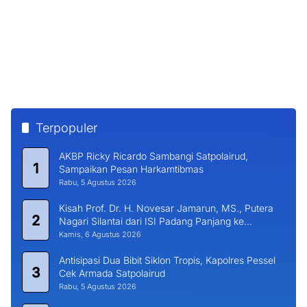
Bupati Hendrajoni Sambut Hangat Silahturahmi
6
Kapolres Pessel Bersama PJU
Selasa, 4 Agustus 2026
BERITA TERKINI
Cegah Kanker Serviks, Pemko Payakumbuh Dukung Vaksinasi
HPV Bagi ASN
Jumat, 7 Agustus 2026
Pemko Payakumbuh Luncurkan Inovasi GEMPITA BERSAMA
untuk Dorong Pemanfaatan Pekarangan
Jumat, 7 Agustus 2026
Arisal Azis Adakan Penguatan Relawan Gerakan Kebajikan
Pancasila di Kota Payakumbuh
Jumat, 7 Agustus 2026
KONI Kota Payakumbuh Masa Bakti 2026–2030 Dilantik, Chairul
Mufti Jadi Ketua
Jumat, 7 Agustus 2026
Hadirkan KRI Teluk Kendari-518, Kodaeral ll Dukung Penuh Hari