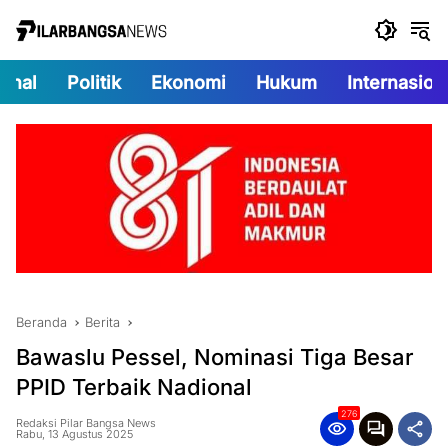
Langsung
ke
konten
onal
Politik
Ekonomi
Hukum
Internasion
Beranda
Berita
Bawaslu Pessel, Nominasi Tiga Besar
PPID Terbaik Nadional
276
Redaksi Pilar Bangsa News
Rabu, 13 Agustus 2025