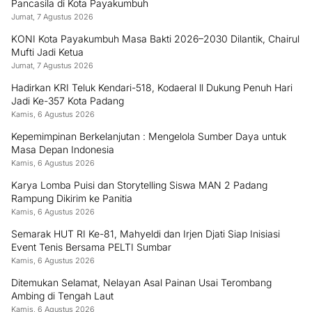
Tentang Kami
Redaksi
Kontak
Pedoman Media Siber
Privacy Policy
©2025 -
Pilarbangsanews.id
| Developed by Sumbarweb.com