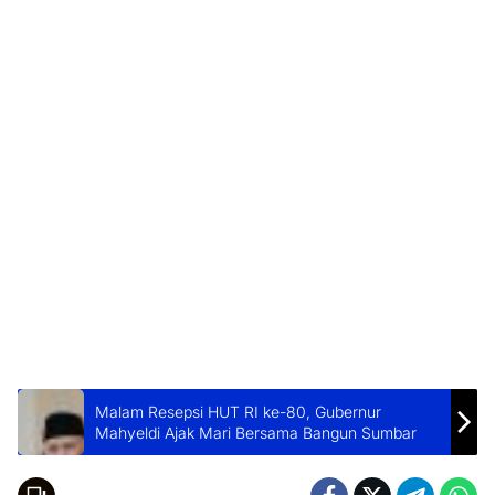
Malam Resepsi HUT RI ke-80, Gubernur
Mahyeldi Ajak Mari Bersama Bangun Sumbar