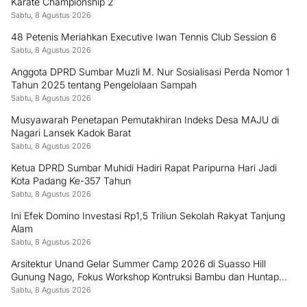
Karate Championship 2
Sabtu, 8 Agustus 2026
48 Petenis Meriahkan Executive Iwan Tennis Club Session 6
Sabtu, 8 Agustus 2026
Anggota DPRD Sumbar Muzli M. Nur Sosialisasi Perda Nomor 1
Tahun 2025 tentang Pengelolaan Sampah
Sabtu, 8 Agustus 2026
Musyawarah Penetapan Pemutakhiran Indeks Desa MAJU di
Nagari Lansek Kadok Barat
Sabtu, 8 Agustus 2026
Ketua DPRD Sumbar Muhidi Hadiri Rapat Paripurna Hari Jadi
Kota Padang Ke-357 Tahun
Sabtu, 8 Agustus 2026
Ini Efek Domino Investasi Rp1,5 Triliun Sekolah Rakyat Tanjung
Alam
Sabtu, 8 Agustus 2026
Arsitektur Unand Gelar Summer Camp 2026 di Suasso Hill
Gunung Nago, Fokus Workshop Kontruksi Bambu dan Huntap
Kayu
Sabtu, 8 Agustus 2026