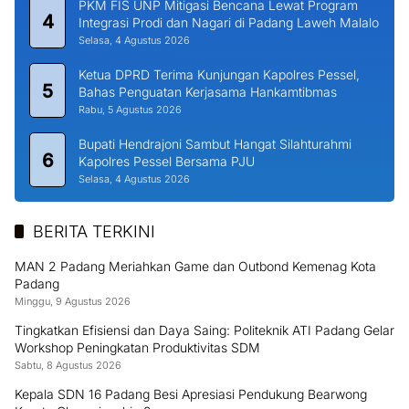
PKM FIS UNP Mitigasi Bencana Lewat Program
4
Integrasi Prodi dan Nagari di Padang Laweh Malalo
Selasa, 4 Agustus 2026
Ketua DPRD Terima Kunjungan Kapolres Pessel,
5
Bahas Penguatan Kerjasama Hankamtibmas
Rabu, 5 Agustus 2026
Bupati Hendrajoni Sambut Hangat Silahturahmi
6
Kapolres Pessel Bersama PJU
Selasa, 4 Agustus 2026
BERITA TERKINI
MAN 2 Padang Meriahkan Game dan Outbond Kemenag Kota
Padang
Minggu, 9 Agustus 2026
Tingkatkan Efisiensi dan Daya Saing: Politeknik ATI Padang Gelar
Workshop Peningkatan Produktivitas SDM
Sabtu, 8 Agustus 2026
Kepala SDN 16 Padang Besi Apresiasi Pendukung Bearwong