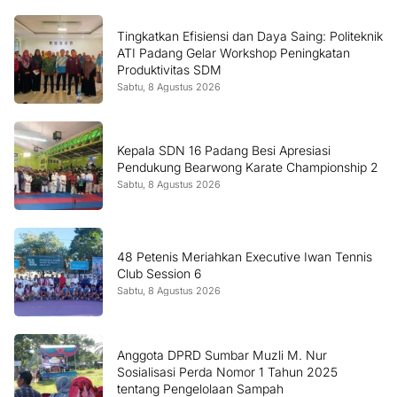
Tingkatkan Efisiensi dan Daya Saing: Politeknik
ATI Padang Gelar Workshop Peningkatan
Produktivitas SDM
Sabtu, 8 Agustus 2026
Kepala SDN 16 Padang Besi Apresiasi
Pendukung Bearwong Karate Championship 2
Sabtu, 8 Agustus 2026
48 Petenis Meriahkan Executive Iwan Tennis
Club Session 6
Sabtu, 8 Agustus 2026
Anggota DPRD Sumbar Muzli M. Nur
Sosialisasi Perda Nomor 1 Tahun 2025
tentang Pengelolaan Sampah