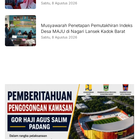
Sabtu, 8 Agustus 2026
Musyawarah Penetapan Pemutakhiran Indeks
Desa MAJU di Nagari Lansek Kadok Barat
Sabtu, 8 Agustus 2026