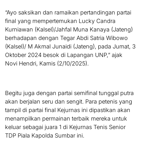
“Ayo saksikan dan ramaikan pertandingan partai
final yang mempertemukan Lucky Candra
Kurniawan (Kalsel)/Jahfal Muna Kanaya (Jateng)
berhadapan dengan Tegar Abdi Satria Wibowo
(Kalsel)/ M Akmal Junaidi (Jateng), pada Jumat, 3
Oktober 2024 besok di Lapangan UNP,” ajak
Novi Hendri, Kamis (2/10/2025).
Begitu juga dengan partai semifinal tunggal putra
akan berjalan seru dan sengit. Para petenis yang
tampil di partai final Kejurnas ini dipastikan akan
menampilkan permainan terbaik mereka untuk
keluar sebagai juara 1 di Kejurnas Tenis Senior
TDP Piala Kapolda Sumbar ini.