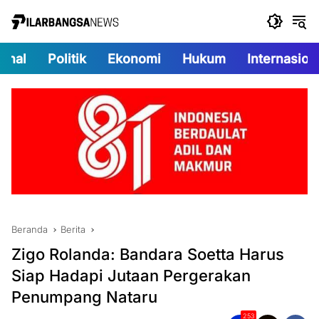
Langsung
ke
konten
onal
Politik
Ekonomi
Hukum
Internasion
Beranda
Berita
Zigo Rolanda: Bandara Soetta Harus
Siap Hadapi Jutaan Pergerakan
Penumpang Nataru
253