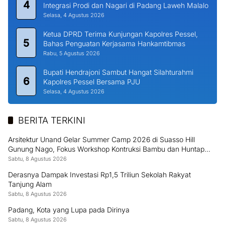
4
Integrasi Prodi dan Nagari di Padang Laweh Malalo
Selasa, 4 Agustus 2026
Ketua DPRD Terima Kunjungan Kapolres Pessel,
5
Bahas Penguatan Kerjasama Hankamtibmas
Rabu, 5 Agustus 2026
Bupati Hendrajoni Sambut Hangat Silahturahmi
6
Kapolres Pessel Bersama PJU
Selasa, 4 Agustus 2026
BERITA TERKINI
Arsitektur Unand Gelar Summer Camp 2026 di Suasso Hill
Gunung Nago, Fokus Workshop Kontruksi Bambu dan Huntap
Kayu
Sabtu, 8 Agustus 2026
Derasnya Dampak Investasi Rp1,5 Triliun Sekolah Rakyat
Tanjung Alam
Sabtu, 8 Agustus 2026
Padang, Kota yang Lupa pada Dirinya
Sabtu, 8 Agustus 2026