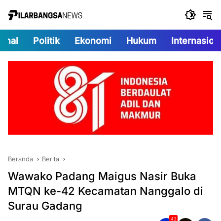
Langsung
ke
konten
onal
Politik
Ekonomi
Hukum
Internasion
Beranda
Berita
Wawako Padang Maigus Nasir Buka
MTQN ke-42 Kecamatan Nanggalo di
Surau Gadang
43